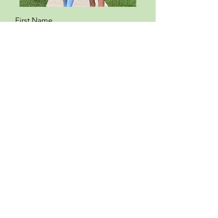
First Name
Last Name
Email
Subject
Type your message here...
Kies een optie