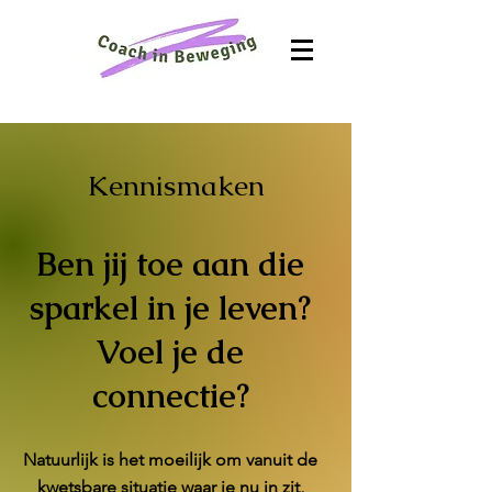
Kennismaken
Ben jij toe aan die
sparkel in je leven?
Voel je de
connectie?
Natuurlijk is het moeilijk om vanuit de
kwetsbare situatie waar je nu in zit,