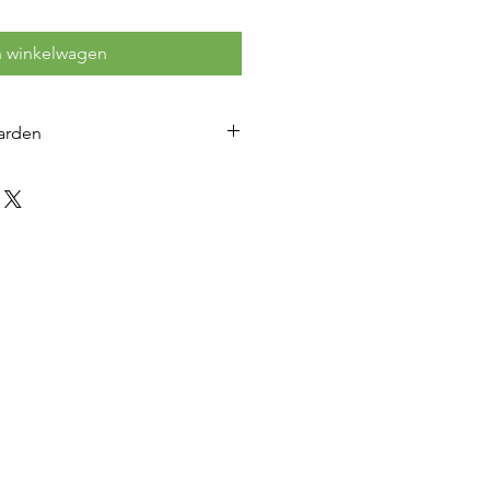
n winkelwagen
arden
n dit product gaat u akkoord met
rden. Zie bovenaan deze pagina.