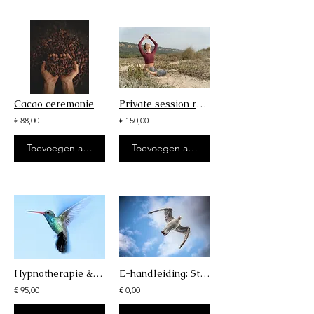
Cacao ceremonie
Private session rust, ruimte en vrijheid
€ 88,00
€ 150,00
Toevoegen aan winkelwagen
Toevoegen aan winkelwagen
Hypnotherapie & regressie bij trauma & stress
E-handleiding: Stap1; wat zegt je onderbewuste? (VOORVERKOOP)
€ 95,00
€ 0,00